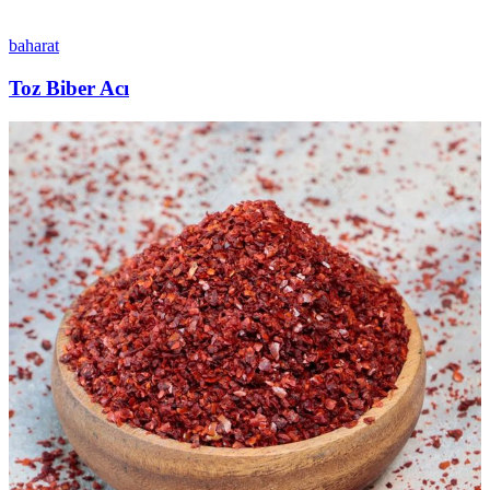
baharat
Toz Biber Acı