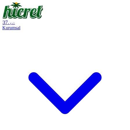
37
.
yıl
Kurumsal